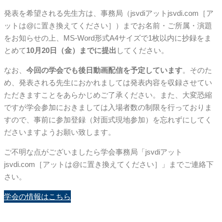
発表を希望される先生方は、事務局（jsvdiアットjsvdi.com［ア
ットは@に置き換えてください］）までお名前・ご所属・演題
をお知らせの上、MS-Word形式A4サイズで1枚以内に抄録をま
とめて
10月20日（金）までに提出
してください。
なお、
今回の学会でも後日動画配信を予定しています
。そのた
め、発表される先生におかれましては発表内容を収録させてい
ただきますことをあらかじめご了承ください。また、大変恐縮
ですが学会参加におきましては入場者数の制限を行っておりま
すので、事前に参加登録（対面式現地参加）を忘れずにしてく
ださいますようお願い致します。
ご不明な点がございましたら学会事務局「jsvdiアット
jsvdi.com［アットは@に置き換えてください］」までご連絡下
さい。
学会の情報はこちら