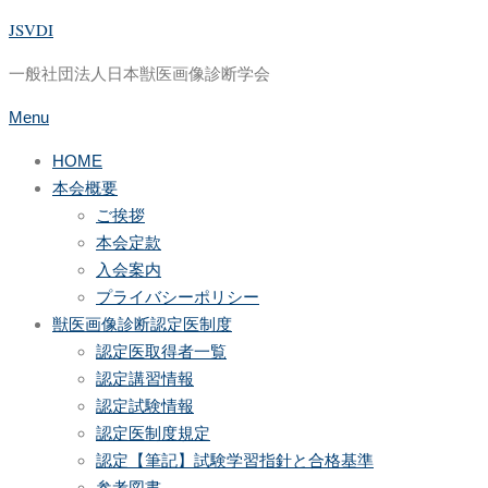
JSVDI
Skip
to
一般社団法人日本獣医画像診断学会
content
Menu
HOME
本会概要
ご挨拶
本会定款
入会案内
プライバシーポリシー
獣医画像診断認定医制度
認定医取得者一覧
認定講習情報
認定試験情報
認定医制度規定
認定【筆記】試験学習指針と合格基準
参考図書