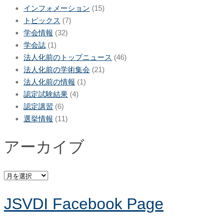
インフォメーション
(15)
トピックス
(7)
学会情報
(32)
学会誌
(1)
法人化前のトップニュース
(46)
法人化前の学術集会
(21)
法人化前の情報
(1)
認定試験結果
(4)
認定講習
(6)
選挙情報
(11)
アーカイブ
ア
ー
JSVDI Facebook Page
カ
イ