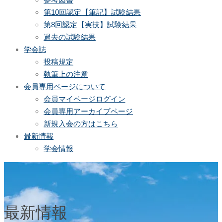
第10回認定【筆記】試験結果
第8回認定【実技】試験結果
過去の試験結果
学会誌
投稿規定
執筆上の注意
会員専用ページについて
会員マイページログイン
会員専用アーカイブページ
新規入会の方はこちら
最新情報
学会情報
最新情報