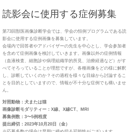
読影会に使用する症例募集
第73回獣医画像診断学会では、学会の恒例プログラムである読
影会に使用する症例画像を募集しています。
会場内で回答者やアドバイザーの先生を中心とし、学会参加者
を含めて症例画像を検討していきます。画像以外の症例情報
（血液検査、細胞診や病理組織学的所見、治療経過など）がす
べてそろっていることが理想ですが、各種画像をどの様に解釈
し、診断していくのか？その過程を様々な目線から討論するこ
とを目的としていますので、情報が不十分な症例でも構いませ
ん。
対照動物：犬または猫
画像診断モダリティー：X線、X線CT、MRI
募集例数：3〜5例程度
提出締切：2023年10月20日（金）
※応募多数の場合は早期に締め切る可能性がございます