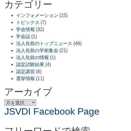
カテゴリー
インフォメーション
(15)
トピックス
(7)
学会情報
(32)
学会誌
(1)
法人化前のトップニュース
(46)
法人化前の学術集会
(21)
法人化前の情報
(1)
認定試験結果
(4)
認定講習
(6)
選挙情報
(11)
アーカイブ
ア
JSVDI Facebook Page
ー
カ
イ
ブ