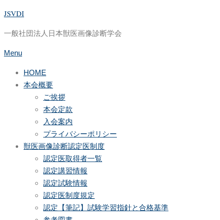
JSVDI
Skip
to
一般社団法人日本獣医画像診断学会
content
Menu
HOME
本会概要
ご挨拶
本会定款
入会案内
プライバシーポリシー
獣医画像診断認定医制度
認定医取得者一覧
認定講習情報
認定試験情報
認定医制度規定
認定【筆記】試験学習指針と合格基準
参考図書